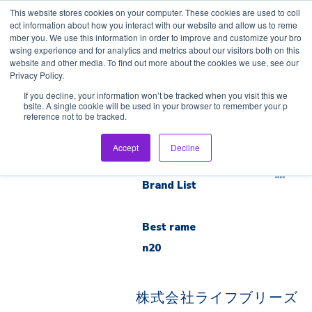
This website stores cookies on your computer. These cookies are used to coll
ect information about how you interact with our website and allow us to reme
mber you. We use this information in order to improve and customize your bro
wsing experience and for analytics and metrics about our visitors both on this
website and other media. To find out more about the cookies we use, see our
Privacy Policy.
Home
If you decline, your information won’t be tracked when you visit this we
bsite. A single cookie will be used in your browser to remember your p
reference not to be tracked.
Inspection
日
Tour
Accept
Decline
本
語
Brand List
Best rame
n20
株式会社ライフブリーズ