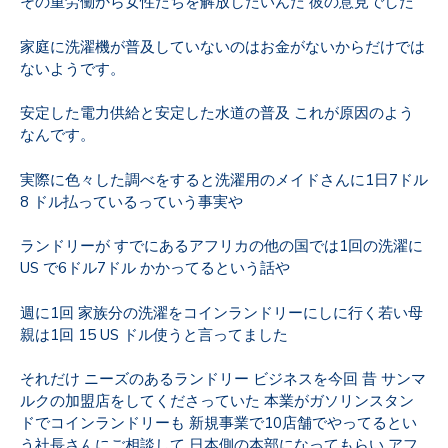
その重労働から女性たちを解放したいんだ 彼の意見でした
家庭に洗濯機が普及していないのはお金がないからだけでは
ないようです。
安定した電力供給と安定した水道の普及 これが原因のよう
なんです。
実際に色々した調べをすると洗濯用のメイドさんに1日7ドル
8 ドル払っているっていう事実や
ランドリーが すでにあるアフリカの他の国では1回の洗濯に
US で6ドル7ドル かかってるという話や
週に1回 家族分の洗濯をコインランドリーにしに行く若い母
親は1回 15 US ドル使うと言ってました
それだけ ニーズのあるランドリー ビジネスを今回 昔 サンマ
ルクの加盟店をしてくださっていた 本業がガソリンスタン
ドでコインランドリーも 新規事業で10店舗でやってるとい
う社長さんにご相談して 日本側の本部になってもらい アフ